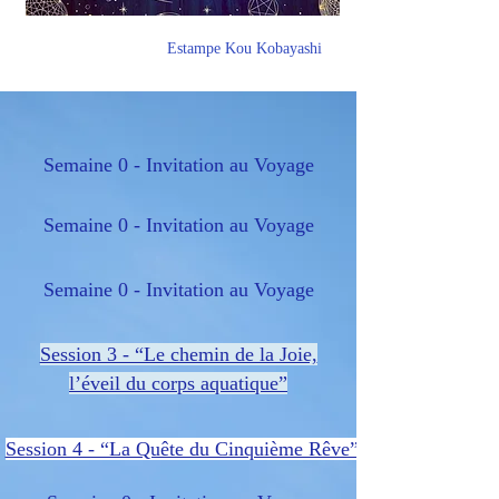
Estampe Kou Kobayashi
Semaine 0 - Invitation au Voyage
Semaine 0 - Invitation au Voyage
Semaine 0 - Invitation au Voyage
Session 3 - “Le chemin de la Joie,
l’éveil du corps aquatique”
Session 4 - “La Quête du Cinquième Rêve”