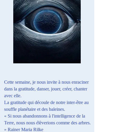
Cette semaine, je nous invite à nous enraciner
dans la gratitude, danser, jouer, créer, chanter
avec elle.
La gratitude qui découle de notre inter-être au
souffle planétaire et des baleines.
« Si nous abandonnons à l'intelligence de la
Terre, nous nous élèverions comme des arbres.
» Rainer Maria Rilke