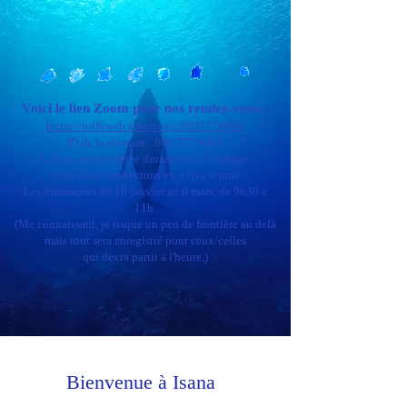
Voici le lien Zoom pour nos rendez-vous :
https://us06web.zoom.us/j/8693776496
ID de la réunion : 869 377 6496
Le lien sera le même durant tout le voyage.
nous nous connectons en « live » tous
Les dimanches du 18 janvier au 8 mars, de 9h30 à
11h.
(Me connaissant, je risque un peu de frontière au delà
mais tout sera enregistré pour ceux/celles
qui devra partir à l'heure.)
Bienvenue à Isana