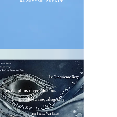
美しい絵とともに ご紹介します
Les dauphins rêvent de nous
La légende du cinquième rêve
par Patrice Van Eersel