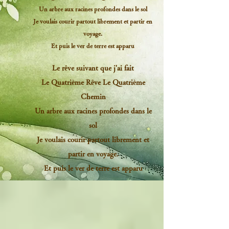
Un arbre aux racines profondes dans le sol
Je voulais courir partout librement et partir en
voyage.
Et puis le ver de terre est apparu
Le rêve suivant que j'ai fait
Le Quatrième Rêve Le Quatrième
Chemin
Un arbre aux racines profondes dans le
sol
Je voulais courir partout librement et
partir en voyage.
Et puis le ver de terre est apparu