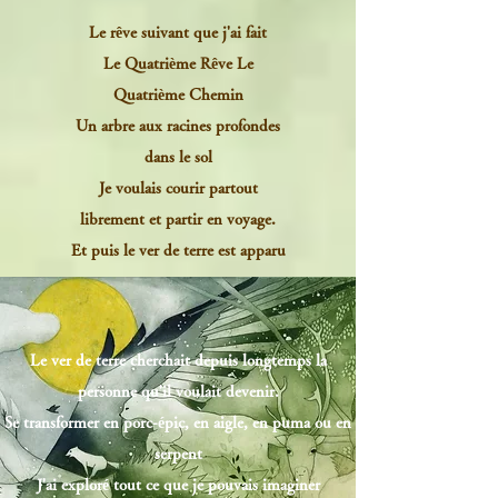
Le rêve suivant que j'ai fait
Le Quatrième Rêve Le
Quatrième Chemin
Un arbre aux racines profondes
dans le sol
Je voulais courir partout
librement et partir en voyage.
Et puis le ver de terre est apparu
Le ver de terre cherchait depuis longtemps la
personne qu'il voulait devenir.
Se transformer en porc-épic, en aigle, en puma ou en
serpent
J'ai exploré tout ce que je pouvais imaginer