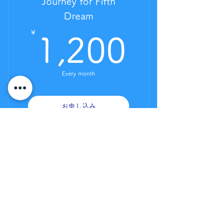
Journey for Fifth
Dream
¥
1,200
1,200
Every month
お申し込み
月１回のZoomセッション 誘導
瞑想のボイス レイナの友人と
のセッション